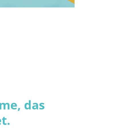
hme, das
t.